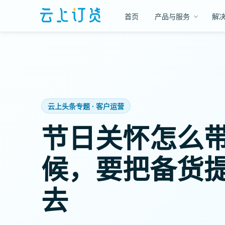
首页
产品与服务
解
云上头条专题 · 客户运营
节日关怀怎么
候，要把备货
去