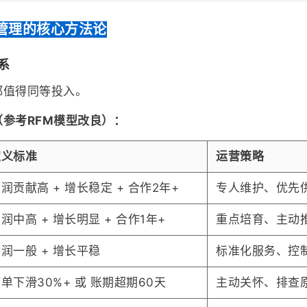
管理的核心方法论
系
都值得同等投入。
参考RFM模型改良）：
定义标准
运营策略
润贡献高 + 增长稳定 + 合作2年+
专人维护、优先
润中高 + 增长明显 + 合作1年+
重点培育、主动
润一般 + 增长平稳
标准化服务、控
单下滑30%+ 或 账期超期60天
主动关怀、排查