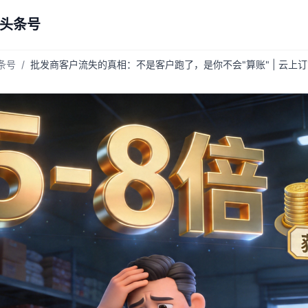
 头条号
头条号
/
批发商客户流失的真相：不是客户跑了，是你不会"算账" | 云上