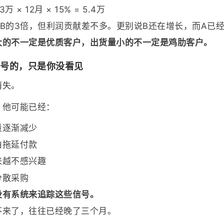
× 12月 × 15% = 5.4万
B的3倍，但利润贡献差不多。更别说B还在增长，而A已
大的不一定是优质客户，出货量小的不一定是鸡肋客户。
信号的，只是你没看见
消失。
，他可能已经：
量逐渐减少
由拖延付款
来越不感兴趣
分散采购
没有系统来追踪这些信号。
不来了，往往已经晚了三个月。