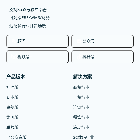
支持SaaS与独立部署
可对接ERP/WMS/财务
适配多行业订货场景
顾问
公众号
视频号
抖音号
产品版本
解决方案
标准版
商贸行业
专业版
工贸行业
旗舰版
连锁行业
集团版
餐饮行业
联营版
冻品行业
平台商家版
3C数码行业