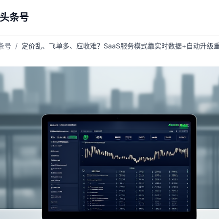
 头条号
头条号
/
定价乱、飞单多、应收难？SaaS服务模式靠实时数据+自动升级重构