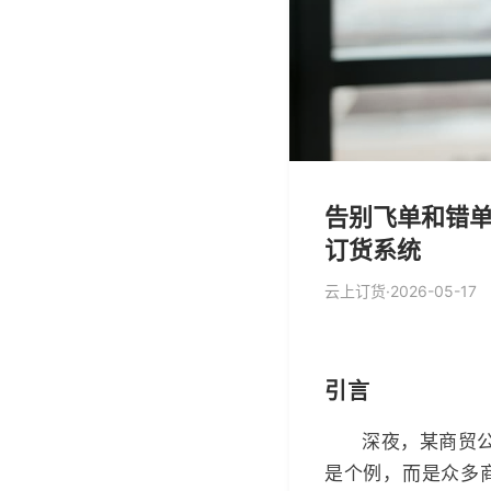
告别飞单和错单
订货系统
云上订货
·
2026-05-17
引言
深夜，某商贸
是个例，而是众多