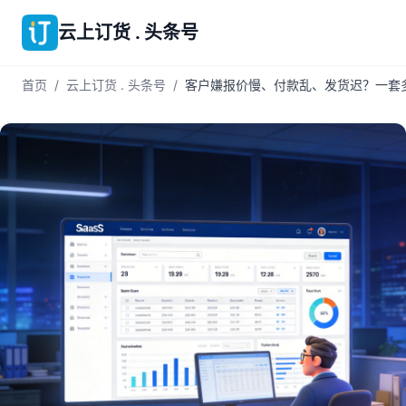
云上订货 . 头条号
首页
/
云上订货 . 头条号
/
客户嫌报价慢、付款乱、发货迟？一套多