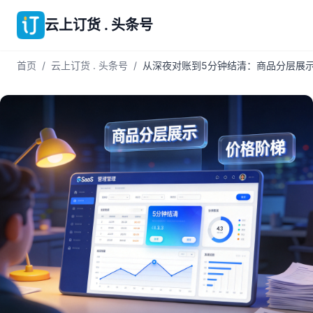
云上订货 . 头条号
首页
/
云上订货 . 头条号
/
从深夜对账到5分钟结清：商品分层展示+