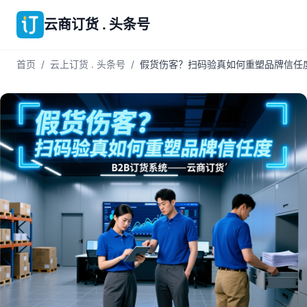
云商订货 . 头条号
首页
/
云上订货 . 头条号
/
假货伤客？扫码验真如何重塑品牌信任度 