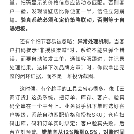
量，扫码显示的价格信息应该动态匹配。否则客
户一验，发现隔壁店比你便宜一半，信任立刻崩
塌。
验真系统必须和定价策略联动，否则等于自
曝短板。
还有个细节容易被忽略：
异常处理机制
。当客
户扫码提示“非授权渠道”时，系统不能只弹个错
误，而要自动触发工单，通知客服跟进，并记录
处理结果。这样下次品牌方审计时，你能拿出完
整的闭环证据，而不是一堆投诉截图。
这时候，有个趁手的工具会省心很多。像【云
商订货】这类系统，把订单、库存、客户、验真
码全串在一个平台上。业务员手机下单时选好客
户等级，系统自动匹配价格和授权SKU；仓库扫
码出库，码和订单实时绑定；客户验真失败，后
台立刻预警。
错单率从12%降到0.5%，对账时间