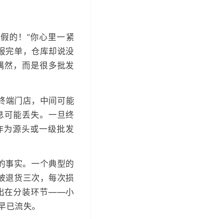
假的！”你心里一紧
报完单，仓库却说没
偶然，而是很多批发
终端门店，中间可能
息可能丢失。一旦终
作为源头或一级批发
的事实。一个典型的
被退货三次，每次损
出在分装环节——小
早已流失。