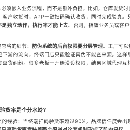
作必须嵌入业务流程，而不是额外负担。比如，仓库发货时
；客户收货时，APP一键扫码确认收货，同时完成验真。
不是独立动作，执行率才能上去
。否则，指望业务员或客户
。
被忽略的细节：
防伪系统的后台权限要分层管理
。工厂可以
己下游的流向，终端门店只能验证真伪不能查来源。这样
发窜货纠纷。很多老板一开始没设权限，结果区域代理互
码验货率是个分水岭？
文的经验：当终端扫码验货率超过90%，品牌信任度会出
而是
高验货率意味着整个渠道对这套机制形成了肌肉记忆
。