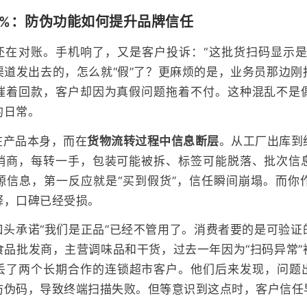
0%：防伪功能如何提升品牌信任
还在对账。手机响了，又是客户投诉：“这批货扫码显示是
渠道发出去的，怎么就“假”了？更麻烦的是，业务员那边刚
催着回款，客户却因为真假问题拖着不付。这种混乱不是
的日常。
在产品本身，而在
货物流转过程中信息断层
。从工厂出库到
销商，每转一手，包装可能被拆、标签可能脱落、批次信
源信息，第一反应就是“买到假货”，信任瞬间崩塌。而你
释，口碑已经受损。
口头承诺“我们是正品”已经不管用了。消费者要的是可验证
食品批发商，主营调味品和干货，过去一年因为“扫码异常”
丢了两个长期合作的连锁超市客户。他们后来发现，问题
防伪码，导致终端扫描失败。但等意识到这点时，客户信任