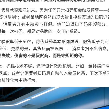
，假货就很难混进来。因为任何异常扫码都会触发预警——
“疑似复制”；或者某地区突然出现大量非授权渠道的扫码记
，消费者开始主动参与打假。他们知道扫了码能领积分
而每一次扫码，都是对品牌的一次正向反馈。
验货率低于50%，防伪系统基本形同虚设。假货贩子会专
险低。更糟的是，真货反而被误伤——消费者扫不出信息
旦失效，伤害的不是假货商，而是守规矩的你
。
以上，光靠技术不够，还得设计激励机制。比如，给终端门店
0次返点；或者让消费者扫码后自动加入会员体系，下次下单
验货转化为主动行为。