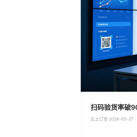
扫码验货率破9
云上订货
·
2026-05-27