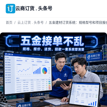
云商订货 . 头条号
首页
/
云上订货 . 头条号
/
五金建材订货系统：规格型号和项目报