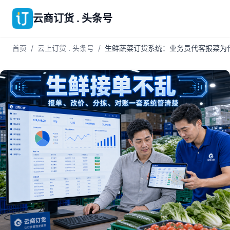
云商订货 . 头条号
首页
/
云上订货 . 头条号
/
生鲜蔬菜订货系统：业务员代客报菜为