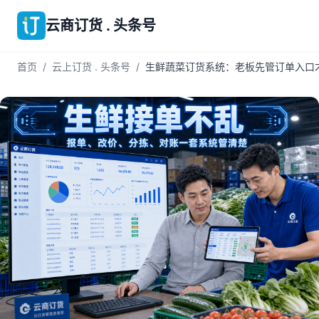
云商订货 . 头条号
首页
/
云上订货 . 头条号
/
生鲜蔬菜订货系统：老板先管订单入口