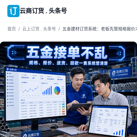
云商订货 . 头条号
首页
/
云上订货 . 头条号
/
五金建材订货系统：老板先管规格报价