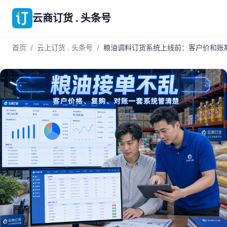
云商订货 . 头条号
首页
/
云上订货 . 头条号
/
粮油调料订货系统上线前：客户价和账