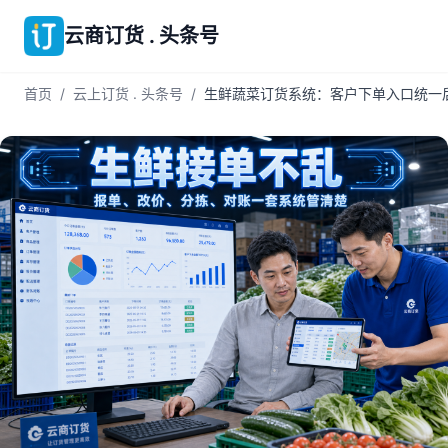
云商订货 . 头条号
首页
/
云上订货 . 头条号
/
生鲜蔬菜订货系统：客户下单入口统一