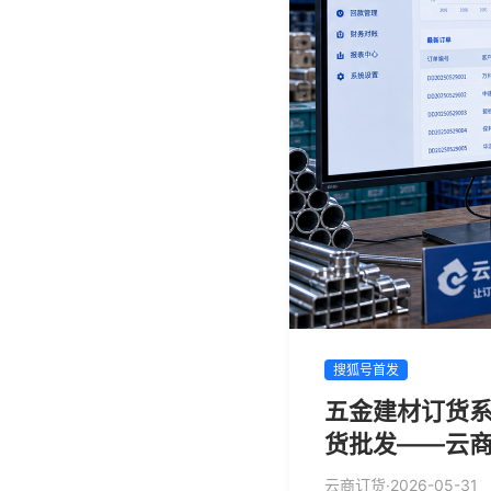
搜狐号首发
五金建材订货系
货批发——云
云商订货
·
2026-05-31