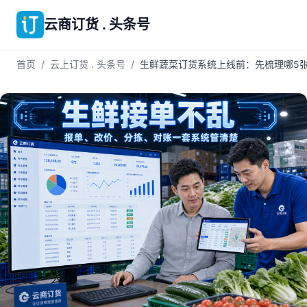
云商订货 . 头条号
首页
/
云上订货 . 头条号
/
生鲜蔬菜订货系统上线前：先梳理哪5