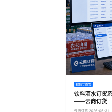
搜狐号首发
饮料酒水订货系
——云商订货
云商订货
·
2026-05-31