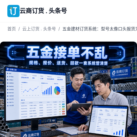
云商订货 . 头条号
首页
/
云上订货 . 头条号
/
五金建材订货系统：型号太像口头报货