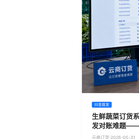
抖音首发
生鲜蔬菜订货系
发对账难题—
云商订货
·
2026-05-31