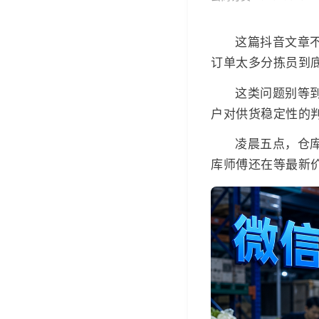
这篇抖音文章
订单太多分拣员到
这类问题别等
户对供货稳定性的
凌晨五点，仓
库师傅还在等最新