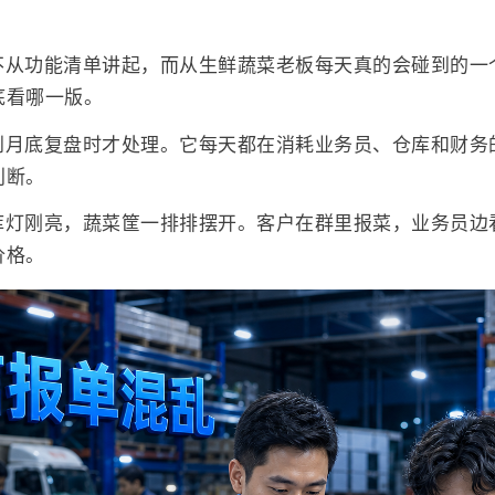
不从功能清单讲起，而从生鲜蔬菜老板每天真的会碰到的一
底看哪一版。
到月底复盘时才处理。它每天都在消耗业务员、仓库和财务
判断。
库灯刚亮，蔬菜筐一排排摆开。客户在群里报菜，业务员边
价格。