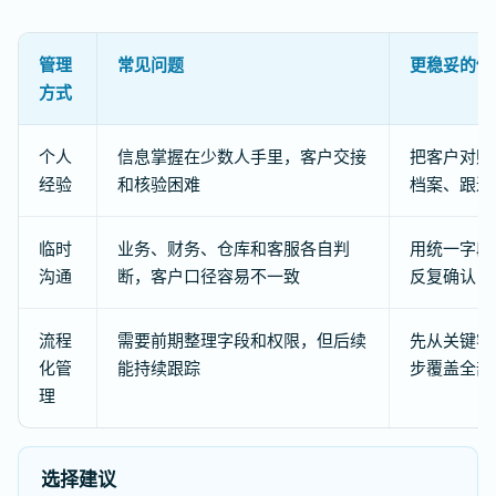
管理
常见问题
更稳妥的做
方式
个人
信息掌握在少数人手里，客户交接
把客户对账
经验
和核验困难
档案、跟进
临时
业务、财务、仓库和客服各自判
用统一字段
沟通
断，客户口径容易不一致
反复确认
流程
需要前期整理字段和权限，但后续
先从关键客
化管
能持续跟踪
步覆盖全部
理
选择建议