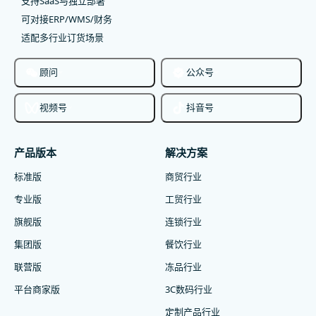
支持SaaS与独立部署
可对接ERP/WMS/财务
适配多行业订货场景
顾问
公众号
视频号
抖音号
产品版本
解决方案
标准版
商贸行业
专业版
工贸行业
旗舰版
连锁行业
集团版
餐饮行业
联营版
冻品行业
平台商家版
3C数码行业
定制产品行业