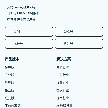
支持SaaS与独立部署
可对接ERP/WMS/财务
适配多行业订货场景
顾问
公众号
视频号
抖音号
产品版本
解决方案
标准版
商贸行业
专业版
工贸行业
旗舰版
连锁行业
集团版
餐饮行业
联营版
冻品行业
平台商家版
3C数码行业