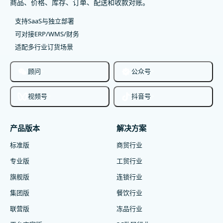
商品、价格、库存、订单、配送和收款对账。
支持SaaS与独立部署
可对接ERP/WMS/财务
适配多行业订货场景
顾问
公众号
视频号
抖音号
产品版本
解决方案
标准版
商贸行业
专业版
工贸行业
旗舰版
连锁行业
集团版
餐饮行业
联营版
冻品行业