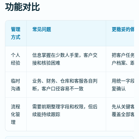
功能对比
管理
常见问题
更稳妥的做
方式
个人
信息掌握在少数人手里，客户交
把客户任务
经验
接和核验困难
户档案、跟
临时
业务、财务、仓库和客服各自判
用统一字段
沟通
断，客户口径容易不一致
复确认
流程
需要前期整理字段和权限，但后
先从关键客
化管
续能持续跟踪
覆盖全部客
理