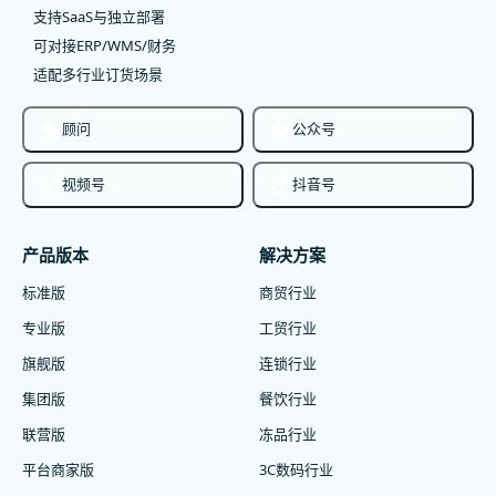
支持SaaS与独立部署
可对接ERP/WMS/财务
适配多行业订货场景
顾问
公众号
视频号
抖音号
产品版本
解决方案
标准版
商贸行业
专业版
工贸行业
旗舰版
连锁行业
集团版
餐饮行业
联营版
冻品行业
平台商家版
3C数码行业