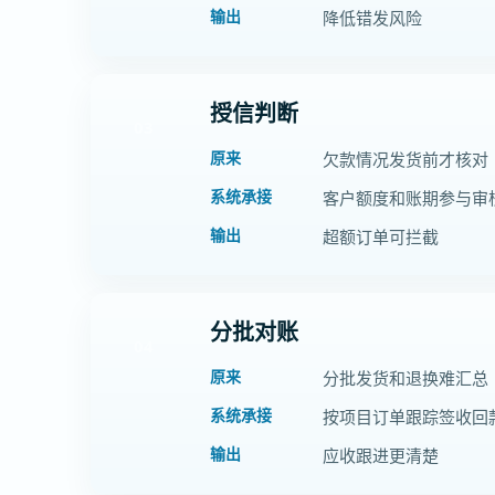
输出
降低错发风险
授信判断
03
原来
欠款情况发货前才核对
系统承接
客户额度和账期参与审
输出
超额订单可拦截
分批对账
04
原来
分批发货和退换难汇总
系统承接
按项目订单跟踪签收回
输出
应收跟进更清楚