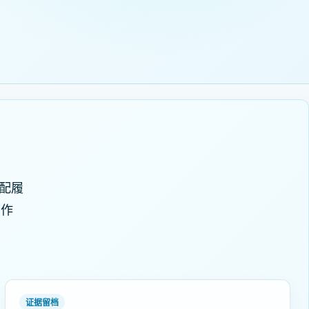
配履
可作
证据留档