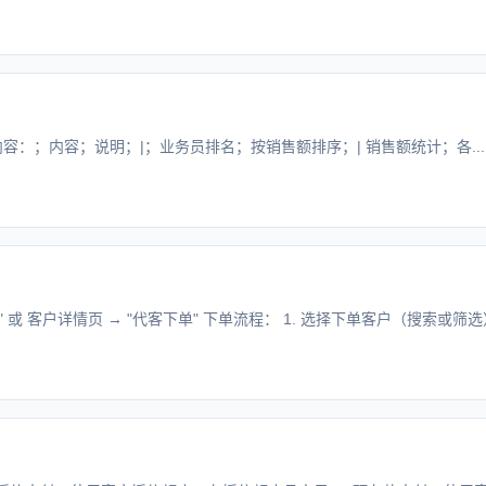
内容：；内容；说明；|；业务员排名；按销售额排序；| 销售额统计；各...
或 客户详情页 → "代客下单" 下单流程： 1. 选择下单客户（搜索或筛选） 2