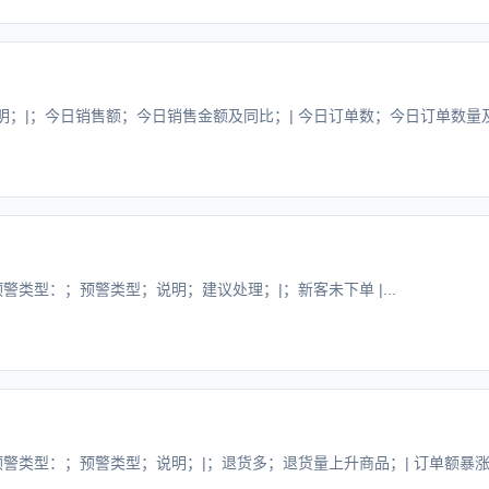
；|；今日销售额；今日销售金额及同比；| 今日订单数；今日订单数量及同
预警类型：；预警类型；说明；建议处理；|；新客未下单 |...
预警类型：；预警类型；说明；|；退货多；退货量上升商品；| 订单额暴涨.