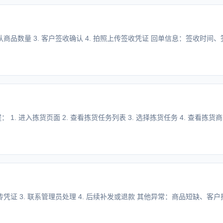
确认商品数量 3. 客户签收确认 4. 拍照上传签收凭证 回单信息：签收时间
1. 进入拣货页面 2. 查看拣货任务列表 3. 选择拣货任务 4. 查看拣货商
上传凭证 3. 联系管理员处理 4. 后续补发或退款 其他异常：商品短缺、客户