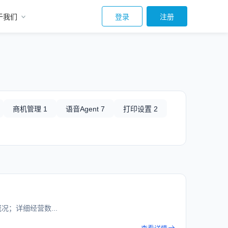
于我们
登录
注册
商机管理 1
语音Agent 7
打印设置 2
；详细经营数...